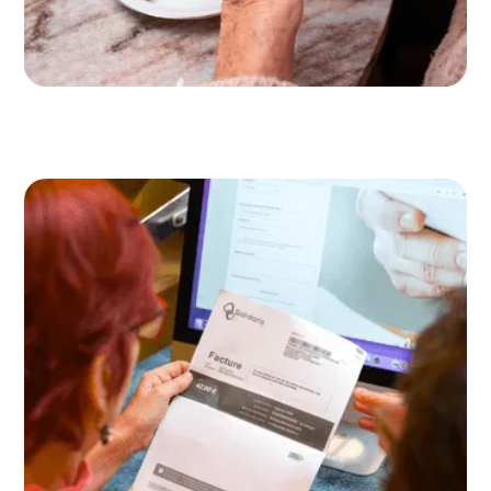
Sociale media & digitalisering
Hoewel sociale media en digitale platformen een
oplossing kunnen bieden voor het sociale
isolement, is er in werkelijkheid nog sprake van een
grote digitale kloof. Vooral het gebrek aan digitale
vaardigheden vormt een grote drempel. Veel
ouderen zijn ook niet aanwezig op digitale
hulpplatformen.