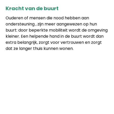
Kracht van de buurt
Ouderen of mensen die nood hebben aan
ondersteuning , zijn meer aangewezen op hun
buurt: door beperkte mobiliteit wordt de omgeving
kleiner. Een helpende hand in de buurt wordt dan
extra belangrijk, zorgt voor vertrouwen en zorgt
dat ze langer thuis kunnen wonen.
Wat doet
Accolage?
Accolage streeft naar oplossingen tegen de
vereenzaming en het sociale isolement van
ouderen en kwetsbare personen, door