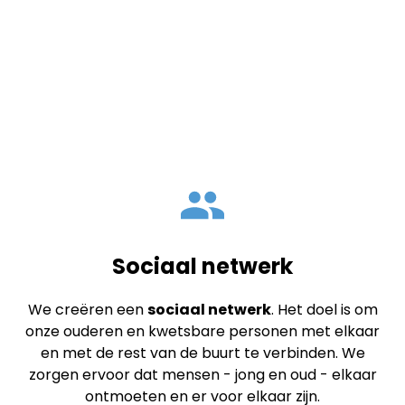
mensen samen te brengen in lokale
burenhulpnetwerken, waar onderlinge hulp
en verbinding centraal staan en actief
worden gestimuleerd en begeleid.
Sociaal netwerk
We creëren een
sociaal netwerk
. Het doel is om
onze ouderen en kwetsbare personen met elkaar
en met de rest van de buurt te verbinden. We
zorgen ervoor dat mensen - jong en oud - elkaar
ontmoeten en er voor elkaar zijn.