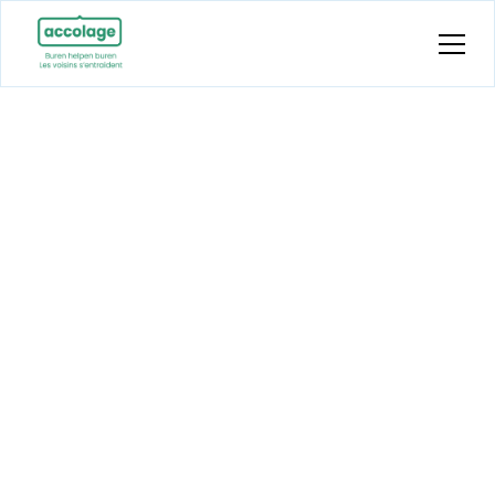
Samen streven
naar
oplossingen.
Accolage streeft naar oplossingen tegen
eenzaamheid en het sociale isolement van
ouderen en kwetsbare personen door
burenhulpnetwerken te creëren waar het
kleine helpen en de connectie tussen buren
actief wordt gestimuleerd en begeleid.