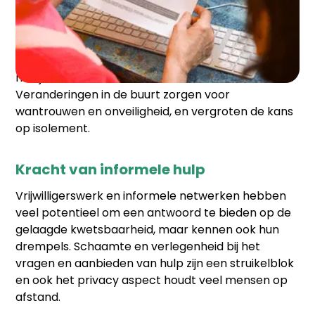
Vervreemding
Veel ouderen raken daarnaast ook vervreemd van
hun eigen buurt en verliezen zo hun vertrouwde,
nabije kern waar ze nood aan hebben.
Veranderingen in de buurt zorgen voor
wantrouwen en onveiligheid, en vergroten de kans
op isolement.
Kracht van informele hulp
Vrijwilligerswerk en informele netwerken hebben
veel potentieel om een antwoord te bieden op de
gelaagde kwetsbaarheid, maar kennen ook hun
drempels. Schaamte en verlegenheid bij het
vragen en aanbieden van hulp zijn een struikelblok
en ook het privacy aspect houdt veel mensen op
afstand.