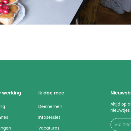
 werking
Ik doe mee
Nieuwsb
Altijd op
ing
Deelnemen
nieuwtjes
nnes
Infosessies
ingen
Vacatures