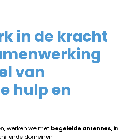
rk in de kracht
samenwerking
el van
le hulp en
ven, werken we met
begeleide antennes
, in
chillende domeinen.