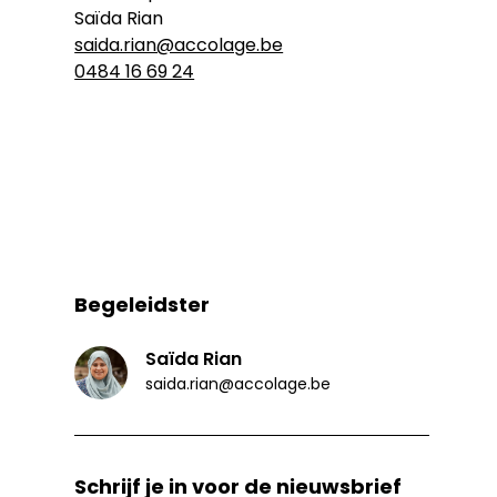
Saïda Rian
saida.rian@accolage.be
0484 16 69 24
Begeleidster
Saïda Rian
saida.rian@accolage.be
Schrijf je in voor de nieuwsbrief