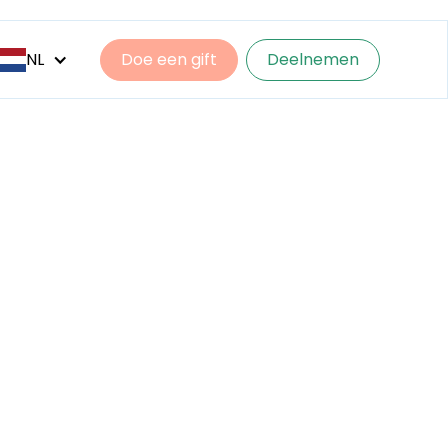
NL
Doe een gift
Deelnemen