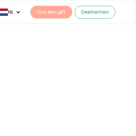
NL
Doe een gift
Deelnemen