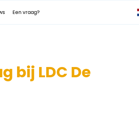
ws
Een vraag?
 bij LDC De