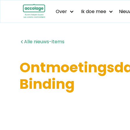
Over
Ik doe mee
Nieu
Alle nieuws-items
Ontmoetingsdag
Binding