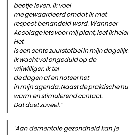
beetje leven. Ik voel
me gewaardeerd omdat ik met
respect behandeld word. Wanneer
Accolage iets voor mij plant, leef ik helem
Het
is een echte zuurstofbel in mijn dagelijks l
Ik wacht vol ongeduld op de
vrijwilliger. Ik tel
de dagen af en noteer het
in mijn agenda. Naast de praktische hulp kr
warm en stimulerend contact.
Dat doet zove
el.”
"Aan dementale gezondheid kan je