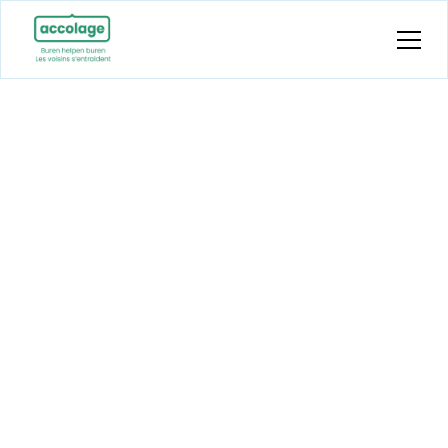
Votre entreprise
s'associe-t-elle à
la lutte contre la
solitude ?
Grâce à votre soutien, nous pouvons
accroître considérablement notre impact.
Nous pouvons atteindre beaucoup plus de
personnes âgées, mobiliser leurs voisins et
aborder ce problème caché sur le plan