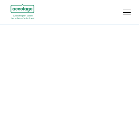
Sessions
formatives
En coopération avec la plate-forme
Samen
Toujours
, nous organisons régulièrement des
sessions formatives. Les participants peuvent
y échanger leurs idées et leurs expériences et
s'outiller pour optimaliser leur implication
dans le réseau.