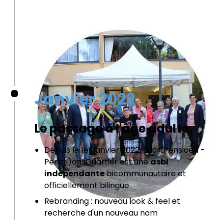
Janvier 2022
Le passage à l'âge adulte
Depuis le 1er janvier 2022, BuurtPensioen -
Pens(i)onsQuartier est une
asbl
indépendante
bicommunautaire et
officiellement bilingue
Rebranding : nouveau look & feel et
recherche d'un nouveau nom