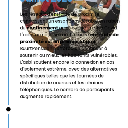
Les réseaux d'entraide de proximité
connaissent un essor considérable en raison
du
confinement
au début de la crise Covid.
L'aide formelle se raréfie mais l'
entraide de
proximité est en première ligne
.
BuurtPensioen s'efforce de continuer à
soutenir au mieux les habitants vulnérables.
L'asbl soutient encore la connexion en cas
d'isolement extrême, avec des alternatives
spécifiques telles que les tournées de
distribution de courses et les chaînes
téléphoniques. Le nombre de participants
augmente rapidement.