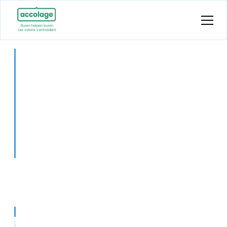
Historique
Notre réseau d'entraide local s'est beaucoup
développé au fil des ans. Découvrez
l'historique complet ci-dessous.