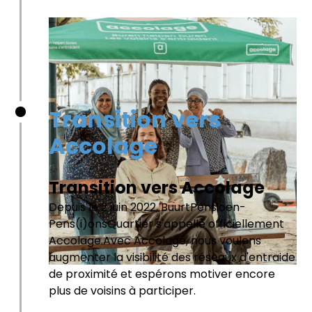
Transition vers
Accolage
Transition vers Accolage
Depuis le 2 juin 2022, BuurtPensioen-
Pens(i)onsQuartier s'appelle officiellement
Accolage.Avec Accolage, nous voulons
augmenter la visibilité des réseaux d'entraide
de proximité et espérons motiver encore
plus de voisins à participer.