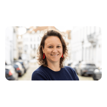
Sarah Callens
Directrice
sarah.callens@accolage.be
0456 20 83 62