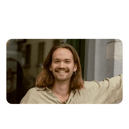
Bertrand Vande Voorde
Accompagnateur d'antenne de Jette et
Ganshoren
bertrand.vandevoorde@accolage.be
+32 485 79 65 33