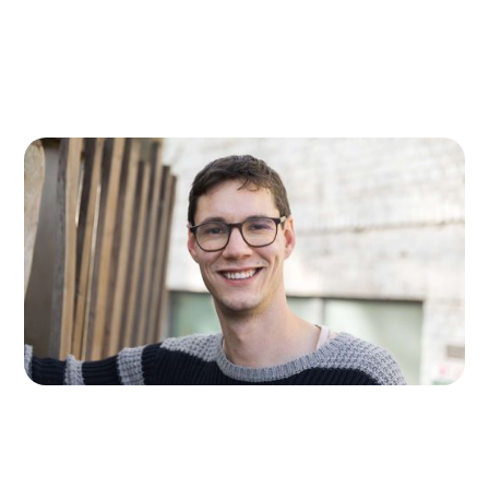
Louis Quartier
Accompagnateur d'antenne de Ixelles et
Molenbeek
louis.quartier@accolage.be
0456 16 14 62