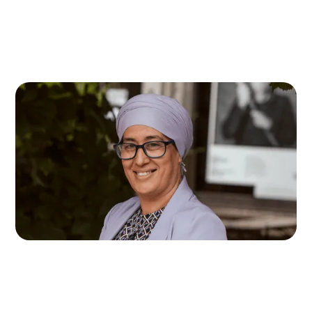
Mina Bouhajra
Accompagnatrice d'antenne de Molenbeek et
Neder-Over-Heembeek
mina.bouhajra@accolage.be
0484 16 69 14