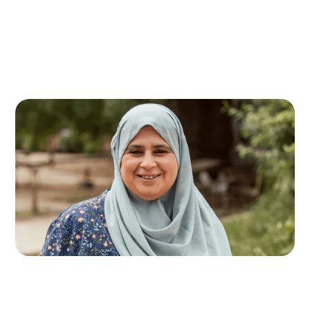
Saïda Rian
Accompagnatrice d'antenne de Bruxelles Centre
et du Quartier Nord
saida.rian@accolage.be
0484 16 69 24