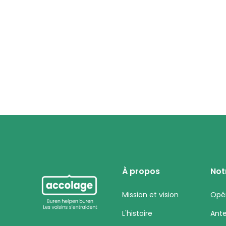
À propos
Not
Mission et vision
Opé
L'histoire
Ant