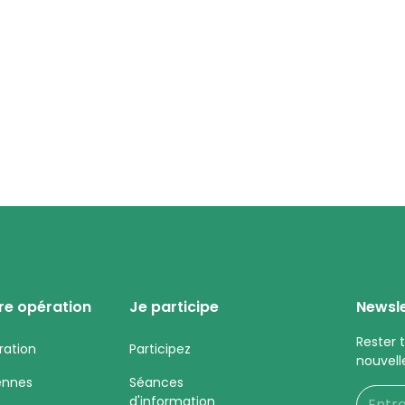
re opération
Je participe
Newsle
Rester 
ration
Participez
nouvell
ennes
Séances
d'information